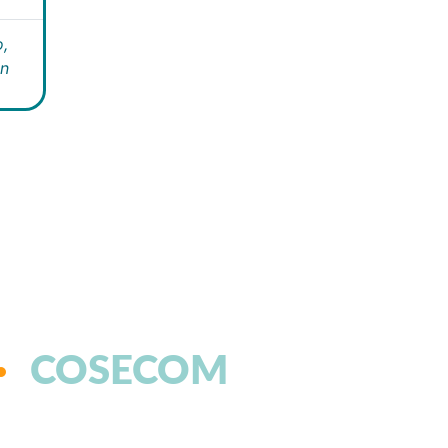
,
án
COSECOM