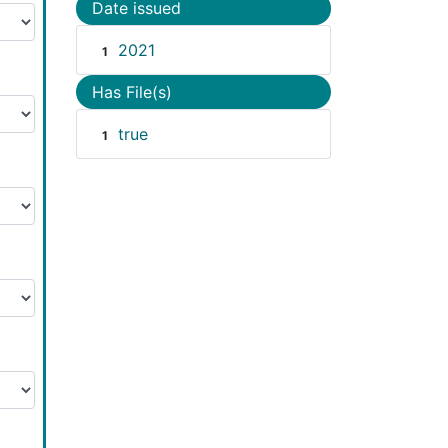
Date issued
2021
1
Has File(s)
true
1