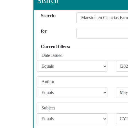
Search
Search:
for
Current filters: