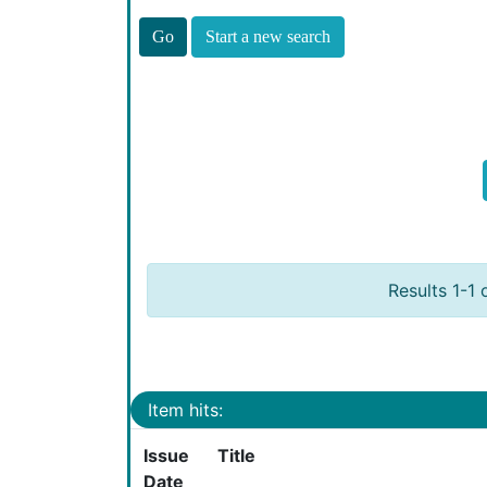
Start a new search
Results 1-1 
Item hits:
Issue
Title
Date