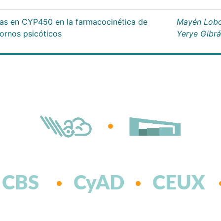
cas en CYP450 en la farmacocinética de
Mayén Lobo
tornos psicóticos
Yerye Gibr
CBS
CyAD
CEUX