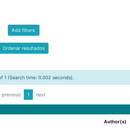
Add filters:
Ordenar resultados
of 1 (Search time: 0.002 seconds).
previous
1
next
Author(s)