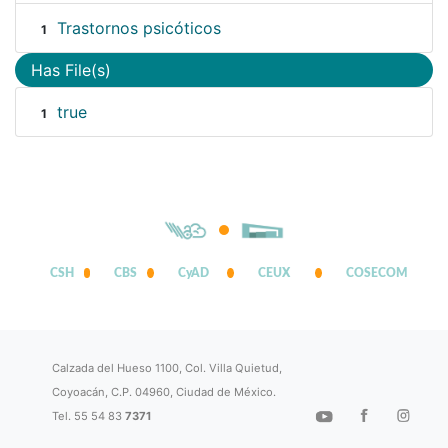
Trastornos psicóticos
1
Has File(s)
true
1
CSH
CBS
CyAD
CEUX
COSECOM
Calzada del Hueso 1100, Col. Villa Quietud,
Coyoacán, C.P. 04960, Ciudad de México.
Tel. 55 54 83
7371