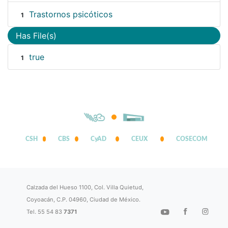
Trastornos psicóticos
1
Has File(s)
true
1
CSH
CBS
CyAD
CEUX
COSECOM
Calzada del Hueso 1100, Col. Villa Quietud,
Coyoacán, C.P. 04960, Ciudad de México.
Tel. 55 54 83
7371