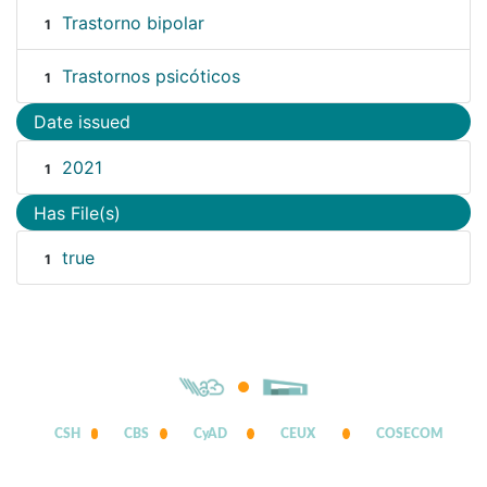
Trastorno bipolar
1
Trastornos psicóticos
1
Date issued
2021
1
Has File(s)
true
1
CSH
CBS
CyAD
CEUX
COSECOM