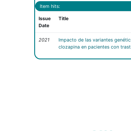
Item hits:
Issue
Title
Date
2021
Impacto de las variantes genéti
clozapina en pacientes con tras