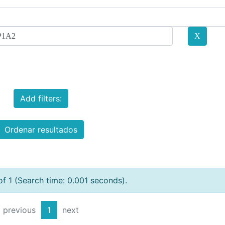
Add filters:
Ordenar resultados
of 1 (Search time: 0.001 seconds).
previous
1
next