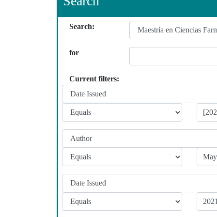
Search
Search:
for
Current filters: