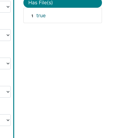
Has File(s)
true
1