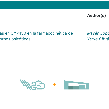
Author(s)
cas en CYP450 en la farmacocinética de
Mayén Lobo
tornos psicóticos
Yerye Gibr