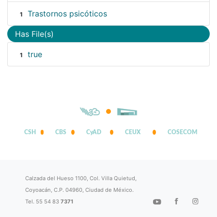
Trastornos psicóticos
1
Has File(s)
true
1
CSH
CBS
CyAD
CEUX
COSECOM
Calzada del Hueso 1100, Col. Villa Quietud,
Coyoacán, C.P. 04960, Ciudad de México.
Tel. 55 54 83
7371