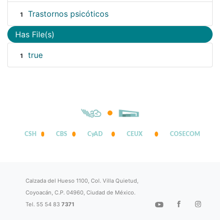
Trastornos psicóticos
1
Has File(s)
true
1
CSH
CBS
CyAD
CEUX
COSECOM
Calzada del Hueso 1100, Col. Villa Quietud,
Coyoacán, C.P. 04960, Ciudad de México.
Tel. 55 54 83
7371