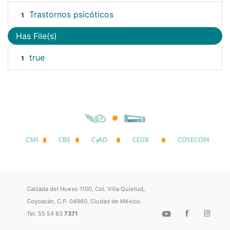
Trastornos psicóticos
1
Has File(s)
true
1
CSH
CBS
CyAD
CEUX
COSECOM
Calzada del Hueso 1100, Col. Villa Quietud,
Coyoacán, C.P. 04960, Ciudad de México.
Tel. 55 54 83
7371