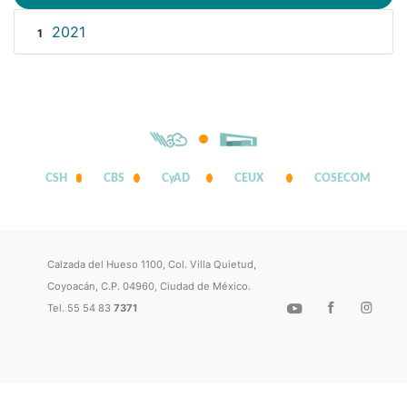
2021
1
CSH
CBS
CyAD
CEUX
COSECOM
Calzada del Hueso 1100, Col. Villa Quietud,
Coyoacán, C.P. 04960, Ciudad de México.
Tel. 55 54 83
7371