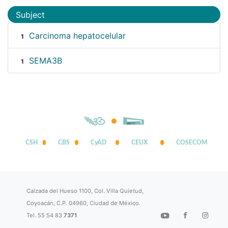
Subject
Carcinoma hepatocelular
1
SEMA3B
1
CSH
CBS
CyAD
CEUX
COSECOM
Calzada del Hueso 1100, Col. Villa Quietud,
Coyoacán, C.P. 04960, Ciudad de México.
Tel. 55 54 83
7371