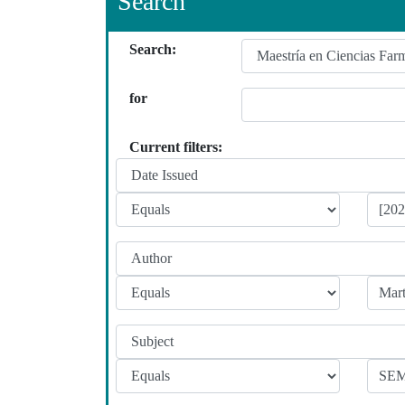
Search
Search:
for
Current filters: