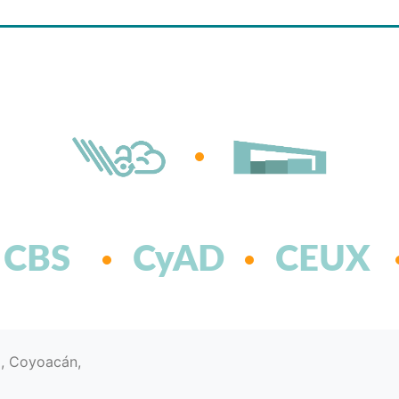
CBS
CyAD
CEUX
d, Coyoacán,