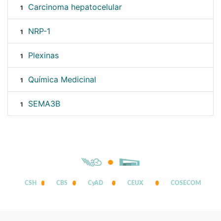
Carcinoma hepatocelular
1
NRP-1
1
Plexinas
1
Química Medicinal
1
SEMA3B
1
CSH
CBS
CyAD
CEUX
COSECOM