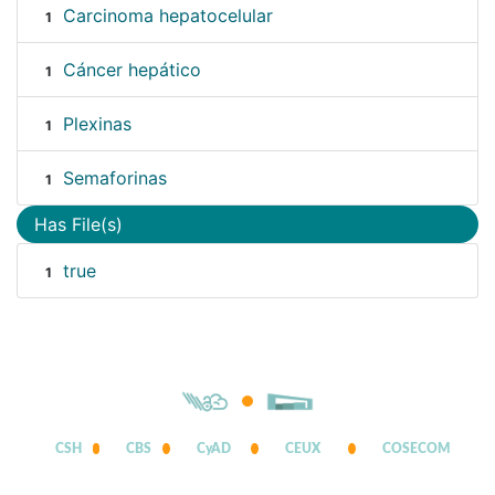
Carcinoma hepatocelular
1
Cáncer hepático
1
Plexinas
1
Semaforinas
1
Has File(s)
true
1
CSH
CBS
CyAD
CEUX
COSECOM