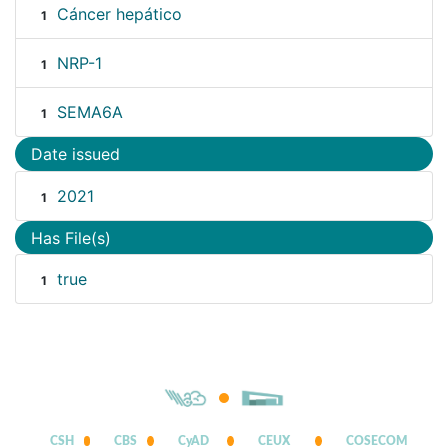
Cáncer hepático
1
NRP-1
1
SEMA6A
1
Date issued
2021
1
Has File(s)
true
1
CSH
CBS
CyAD
CEUX
COSECOM