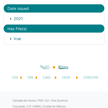
Date issued
2021
1
Has File(s)
true
1
CSH
CBS
CyAD
CEUX
COSECOM
Calzada del Hueso 1100, Col. Villa Quietud,
Coyoacán, C.P. 04960, Ciudad de México.