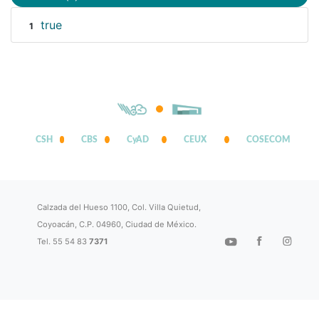
true
1
CSH
CBS
CyAD
CEUX
COSECOM
Calzada del Hueso 1100, Col. Villa Quietud,
Coyoacán, C.P. 04960, Ciudad de México.
Tel. 55 54 83
7371