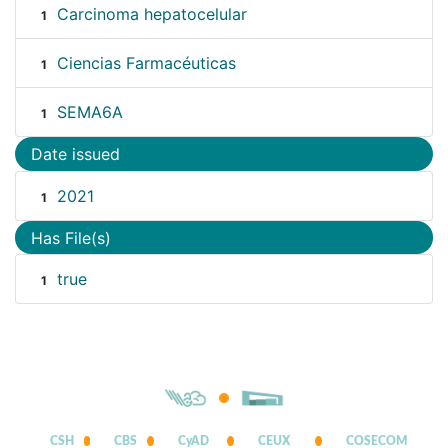
Carcinoma hepatocelular
1
Ciencias Farmacéuticas
1
SEMA6A
1
Date issued
2021
1
Has File(s)
true
1
CSH
CBS
CyAD
CEUX
COSECOM