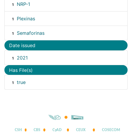
NRP-1
1
Plexinas
1
Semaforinas
1
Date issued
2021
1
Has File(s)
true
1
CSH
CBS
CyAD
CEUX
COSECOM