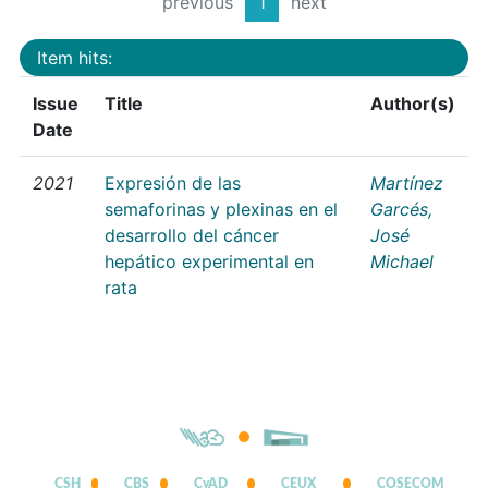
previous
1
next
Item hits:
Issue
Title
Author(s)
Date
2021
Expresión de las
Martínez
semaforinas y plexinas en el
Garcés,
desarrollo del cáncer
José
hepático experimental en
Michael
rata
CSH
CBS
CyAD
CEUX
COSECOM