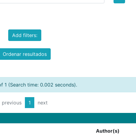
Add filters:
Ordenar resultados
of 1 (Search time: 0.002 seconds).
previous
1
next
Author(s)