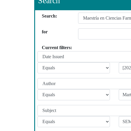
Search
Search:
for
Current filters: