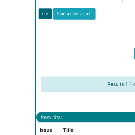
Start a new search
Results 1-1 
Item hits:
Issue
Title