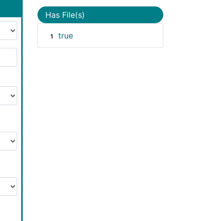
Has File(s)
true
1