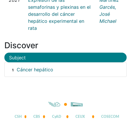
semaforinas y plexinas en el
Garcés,
desarrollo del cáncer
José
hepático experimental en
Michael
rata
Discover
Subject
Cáncer hepático
1
CSH
CBS
CyAD
CEUX
COSECOM