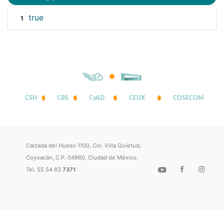
true
1
CSH
CBS
CyAD
CEUX
COSECOM
Calzada del Hueso 1100, Col. Villa Quietud,
Coyoacán, C.P. 04960, Ciudad de México.
Tel. 55 54 83
7371