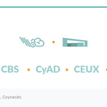
CBS
CyAD
CEUX
d, Coyoacán,