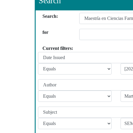
Search
Search:
for
Current filters: