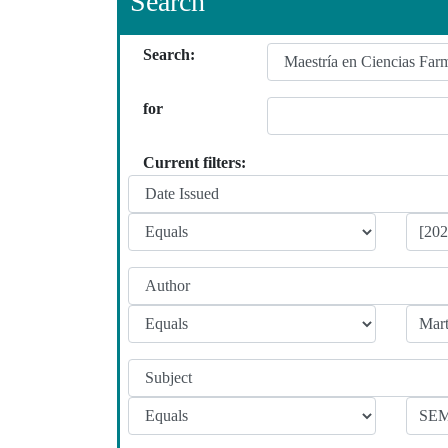
Search
Search:
for
Current filters: