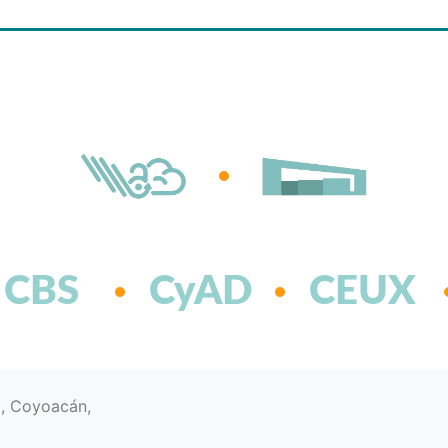
CBS
CyAD
CEUX
d, Coyoacán,