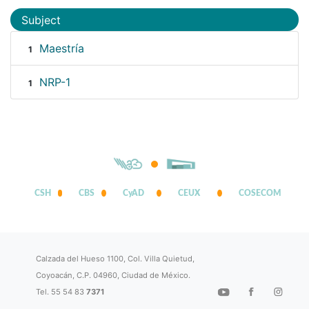
Subject
Maestría
1
NRP-1
1
CSH
CBS
CyAD
CEUX
COSECOM
Calzada del Hueso 1100, Col. Villa Quietud,
Coyoacán, C.P. 04960, Ciudad de México.
Tel. 55 54 83
7371