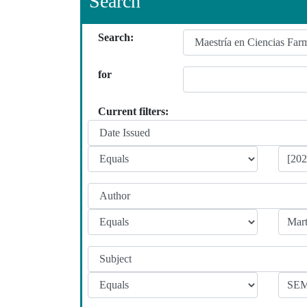
Search
Search:
for
Current filters: