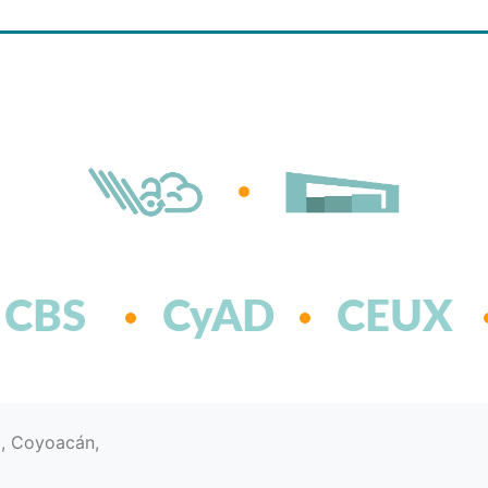
CBS
CyAD
CEUX
d, Coyoacán,