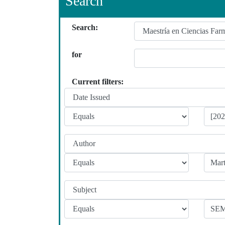
Search
Search:
for
Current filters: