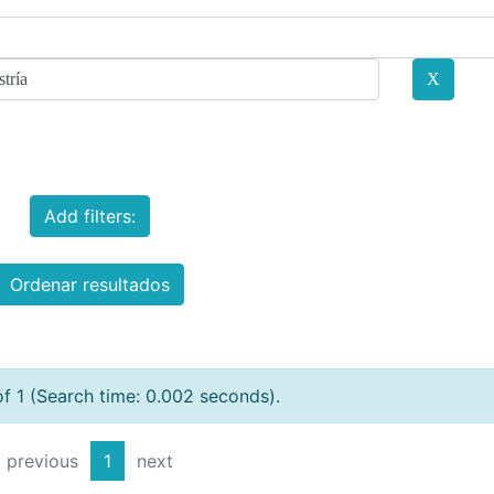
Add filters:
Ordenar resultados
of 1 (Search time: 0.002 seconds).
previous
1
next