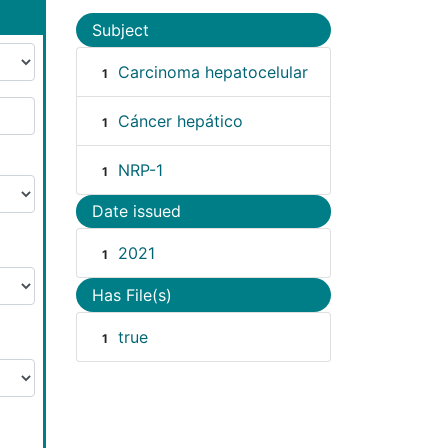
Subject
Carcinoma hepatocelular
1
Cáncer hepático
1
NRP-1
1
Date issued
2021
1
Has File(s)
true
1