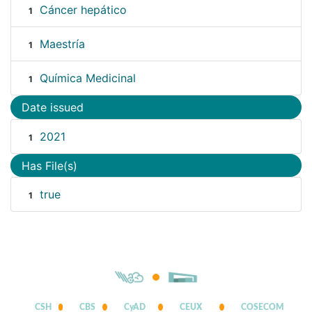
Cáncer hepático
1
Maestría
1
Química Medicinal
1
Date issued
2021
1
Has File(s)
true
1
CSH
CBS
CyAD
CEUX
COSECOM