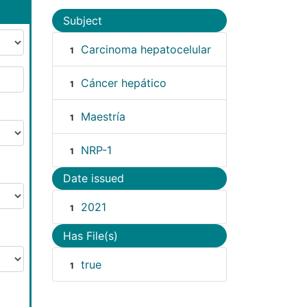
Subject
Carcinoma hepatocelular
1
Cáncer hepático
1
Maestría
1
NRP-1
1
Date issued
2021
1
Has File(s)
true
1