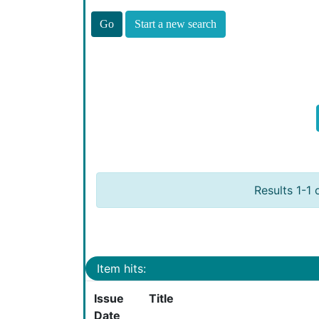
Start a new search
Results 1-1 
Item hits:
Issue
Title
Date