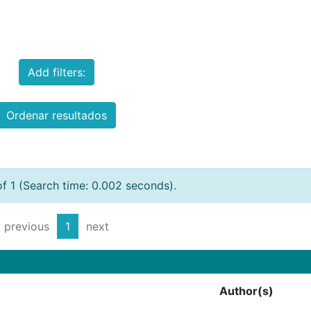
Add filters:
Ordenar resultados
of 1 (Search time: 0.002 seconds).
previous
1
next
Author(s)