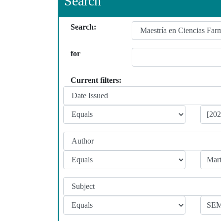
Search
Search:
for
Current filters: