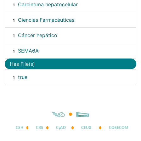
Carcinoma hepatocelular
1
Ciencias Farmacéuticas
1
Cáncer hepático
1
SEMA6A
1
Has File(s)
true
1
CSH
CBS
CyAD
CEUX
COSECOM