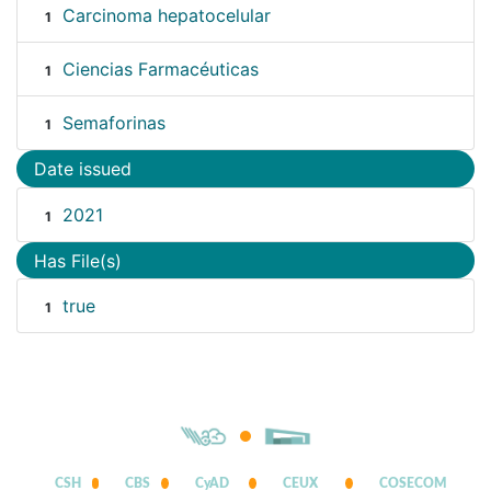
Carcinoma hepatocelular
1
Ciencias Farmacéuticas
1
Semaforinas
1
Date issued
2021
1
Has File(s)
true
1
CSH
CBS
CyAD
CEUX
COSECOM