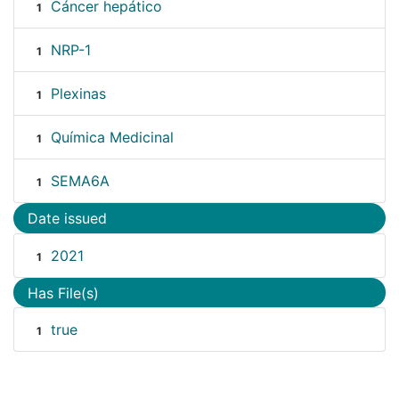
Cáncer hepático
1
NRP-1
1
Plexinas
1
Química Medicinal
1
SEMA6A
1
Date issued
2021
1
Has File(s)
true
1