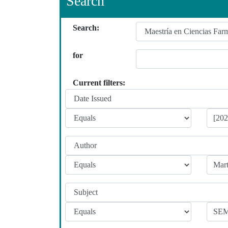
Search
Search:
for
Current filters: