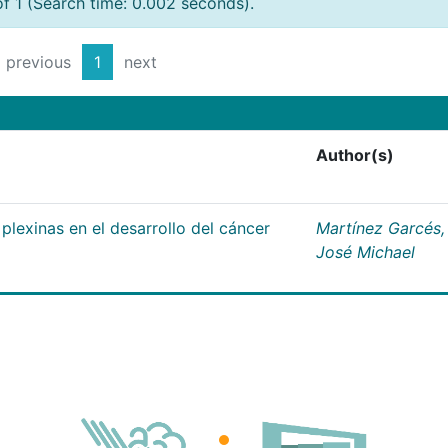
of 1 (Search time: 0.002 seconds).
previous
1
next
Author(s)
plexinas en el desarrollo del cáncer
Martínez Garcés,
José Michael