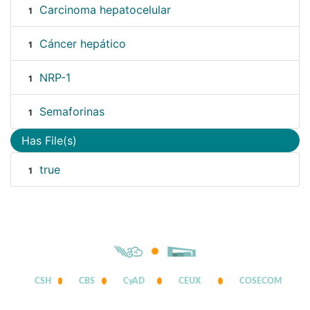
Carcinoma hepatocelular
1
Cáncer hepático
1
NRP-1
1
Semaforinas
1
Has File(s)
true
1
CSH
CBS
CyAD
CEUX
COSECOM