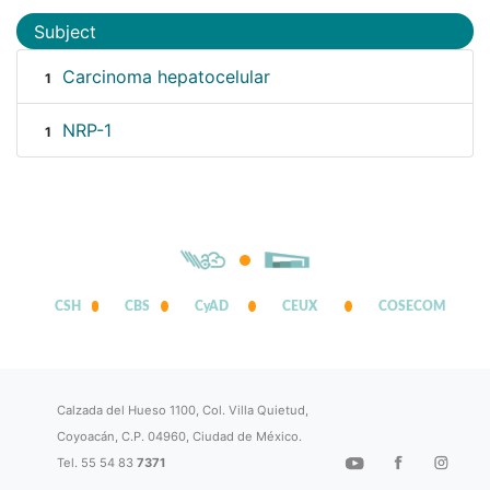
Subject
Carcinoma hepatocelular
1
NRP-1
1
CSH
CBS
CyAD
CEUX
COSECOM
Calzada del Hueso 1100, Col. Villa Quietud,
Coyoacán, C.P. 04960, Ciudad de México.
Tel. 55 54 83
7371