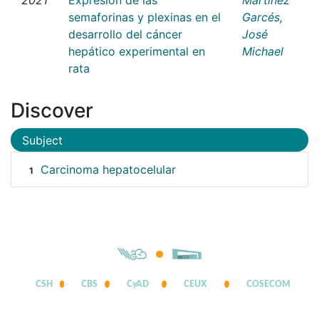
semaforinas y plexinas en el
Garcés,
desarrollo del cáncer
José
hepático experimental en
Michael
rata
Discover
Subject
Carcinoma hepatocelular
1
CSH
CBS
CyAD
CEUX
COSECOM