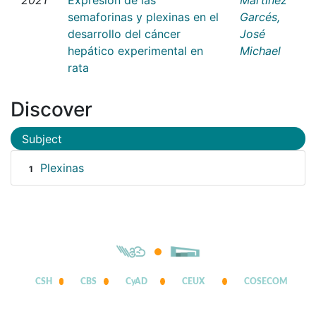
semaforinas y plexinas en el
Garcés,
desarrollo del cáncer
José
hepático experimental en
Michael
rata
Discover
Subject
Plexinas
1
CSH
CBS
CyAD
CEUX
COSECOM