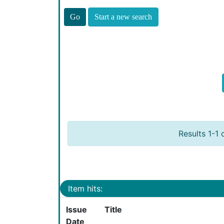
Start a new search
Results 1-1 
Item hits:
Issue
Title
Date