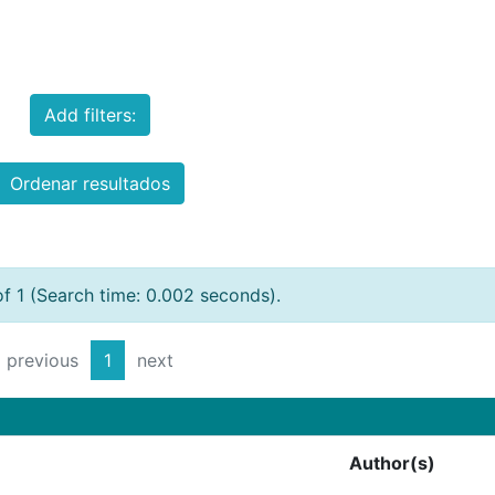
Add filters:
Ordenar resultados
of 1 (Search time: 0.002 seconds).
previous
1
next
Author(s)