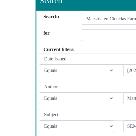
Search
Search:
for
Current filters: