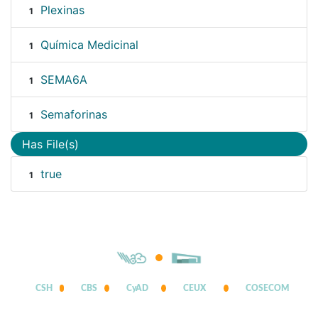
Plexinas
1
Química Medicinal
1
SEMA6A
1
Semaforinas
1
Has File(s)
true
1
CSH
CBS
CyAD
CEUX
COSECOM