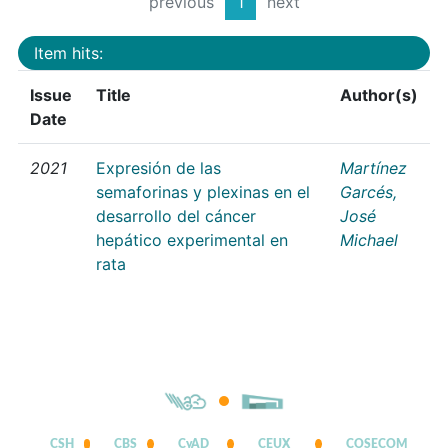
previous
1
next
Item hits:
Issue
Title
Author(s)
Date
2021
Expresión de las
Martínez
semaforinas y plexinas en el
Garcés,
desarrollo del cáncer
José
hepático experimental en
Michael
rata
CSH
CBS
CyAD
CEUX
COSECOM