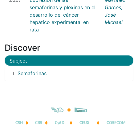
semaforinas y plexinas en el
Garcés,
desarrollo del cáncer
José
hepático experimental en
Michael
rata
Discover
Subject
Semaforinas
1
CSH
CBS
CyAD
CEUX
COSECOM