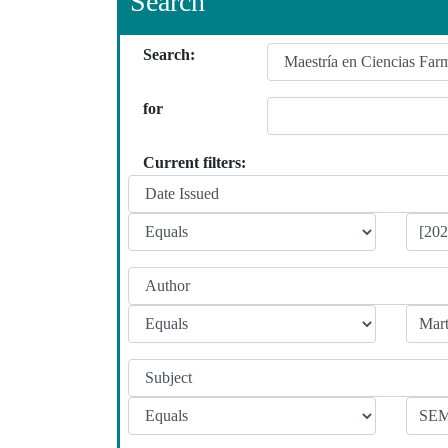
Search
Search:
for
Current filters: