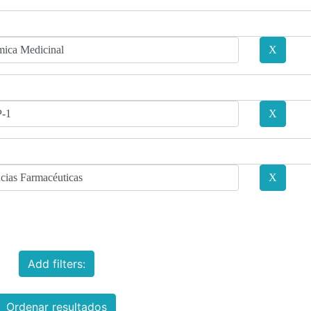
Add filters:
Ordenar resultados