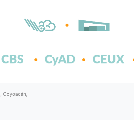
CBS
CyAD
CEUX
d, Coyoacán,