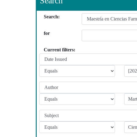
Search
Search:
for
Current filters: