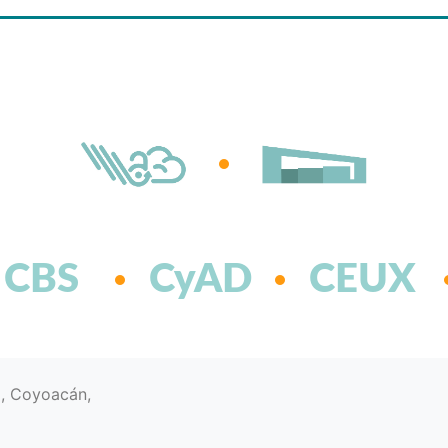
CBS
CyAD
CEUX
d, Coyoacán,