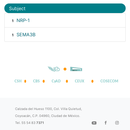
Subject
NRP-1
1
SEMA3B
1
CSH
CBS
CyAD
CEUX
COSECOM
Calzada del Hueso 1100, Col. Villa Quietud,
Coyoacán, C.P. 04960, Ciudad de México.
Tel. 55 54 83
7371