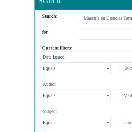
Search
Search:
for
Current filters: