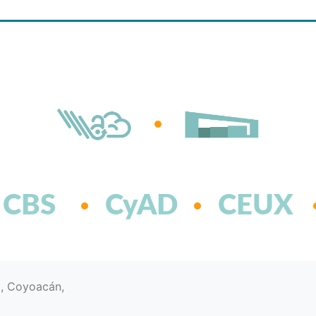
CBS
CyAD
CEUX
d, Coyoacán,