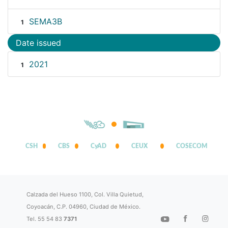
SEMA3B
1
Date issued
2021
1
CSH
CBS
CyAD
CEUX
COSECOM
Calzada del Hueso 1100, Col. Villa Quietud,
Coyoacán, C.P. 04960, Ciudad de México.
Tel. 55 54 83
7371