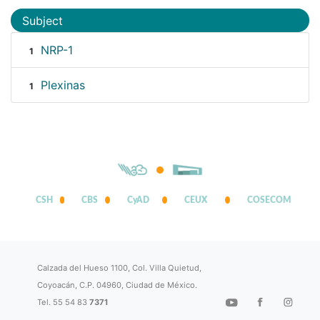
Subject
NRP-1
1
Plexinas
1
CSH
CBS
CyAD
CEUX
COSECOM
Calzada del Hueso 1100, Col. Villa Quietud,
Coyoacán, C.P. 04960, Ciudad de México.
Tel. 55 54 83
7371