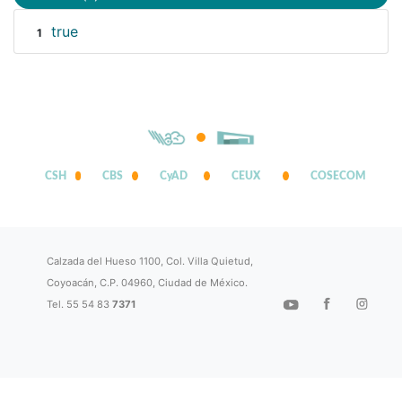
true
1
CSH
CBS
CyAD
CEUX
COSECOM
Calzada del Hueso 1100, Col. Villa Quietud,
Coyoacán, C.P. 04960, Ciudad de México.
Tel. 55 54 83
7371