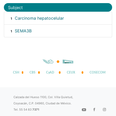
Subject
Carcinoma hepatocelular
1
SEMA3B
1
CSH
CBS
CyAD
CEUX
COSECOM
Calzada del Hueso 1100, Col. Villa Quietud,
Coyoacán, C.P. 04960, Ciudad de México.
Tel. 55 54 83
7371