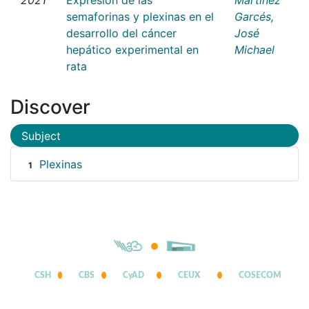
semaforinas y plexinas en el
Garcés,
desarrollo del cáncer
José
hepático experimental en
Michael
rata
Discover
Subject
Plexinas
1
CSH
CBS
CyAD
CEUX
COSECOM